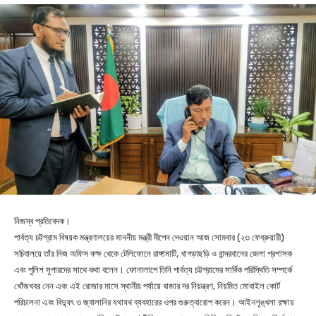
নিজস্ব প্রতিবেদক।
পার্বত্য চট্টগ্রাম বিষয়ক মন্ত্রণালয়ের মাননীয় মন্ত্রী দীপেন দেওয়ান আজ সোমবার (২৩ ফেব্রুয়ারী)
সচিবালয়ে তাঁর নিজ অফিস কক্ষ থেকে টেলিফোনে রাঙ্গামাটি, খাগড়াছড়ি ও বান্দরবানের জেলা প্রশাসক
এবং পুলিশ সুপারদের সাথে কথা বলেন। ফোনালাপে তিনি পার্বত্য চট্টগ্রামের সার্বিক পরিস্থিতি সম্পর্কে
খোঁজখবর নেন এবং এই রোজার মাসে স্থানীয় পর্যায়ে বাজার দর নিয়ন্ত্রণ, নিয়মিত মোবাইল কোর্ট
পরিচালনা এবং বিদ্যুৎ ও জ্বালানির যথাযথ ব্যবহারের ওপর গুরুত্বারোপ করেন। আইনশৃঙ্খলা রক্ষায়