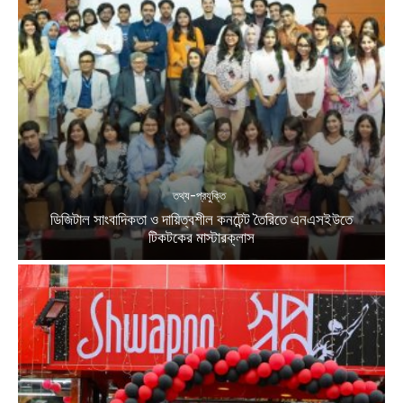
তথ্য-প্রযুক্তি
ডিজিটাল সাংবাদিকতা ও দায়িত্বশীল কনটেন্ট তৈরিতে এনএসইউতে
টিকটকের মাস্টারক্লাস