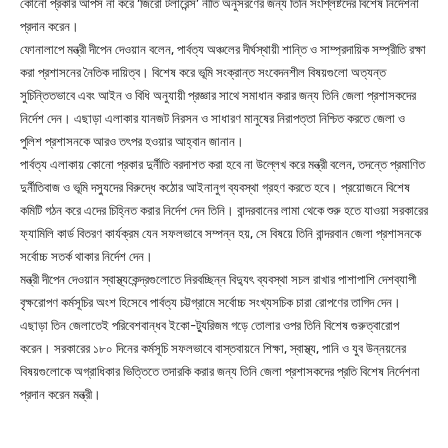
কোনো প্রকার আপস না করে ‘জিরো টলারেন্স’ নীতি অনুসরণের জন্য তিনি সংশ্লিষ্টদের বিশেষ নির্দেশনা
প্রদান করেন।
ফোনালাপে মন্ত্রী দীপেন দেওয়ান বলেন, পার্বত্য অঞ্চলের দীর্ঘস্থায়ী শান্তি ও সাম্প্রদায়িক সম্প্রীতি রক্ষা
করা প্রশাসনের নৈতিক দায়িত্ব। বিশেষ করে ভূমি সংক্রান্ত সংবেদনশীল বিষয়গুলো অত্যন্ত
সুচিন্তিতভাবে এবং আইন ও বিধি অনুযায়ী প্রজ্ঞার সাথে সমাধান করার জন্য তিনি জেলা প্রশাসকদের
নির্দেশ দেন। এছাড়া এলাকার যানজট নিরসন ও সাধারণ মানুষের নিরাপত্তা নিশ্চিত করতে জেলা ও
পুলিশ প্রশাসনকে আরও তৎপর হওয়ার আহ্বান জানান।
পার্বত্য এলাকায় কোনো প্রকার দুর্নীতি বরদাশত করা হবে না উল্লেখ করে মন্ত্রী বলেন, তদন্তে প্রমাণিত
দুর্নীতিবাজ ও ভূমি দস্যুদের বিরুদ্ধে কঠোর আইনানুগ ব্যবস্থা গ্রহণ করতে হবে। প্রয়োজনে বিশেষ
কমিটি গঠন করে এদের চিহ্নিত করার নির্দেশ দেন তিনি। বান্দরবানের লামা থেকে শুরু হতে যাওয়া সরকারের
ফ্যামিলি কার্ড বিতরণ কার্যক্রম যেন সফলভাবে সম্পন্ন হয়, সে বিষয়ে তিনি বান্দরবান জেলা প্রশাসনকে
সর্বোচ্চ সতর্ক থাকার নির্দেশ দেন।
মন্ত্রী দীপেন দেওয়ান স্বাস্থ্যকেন্দ্রগুলোতে নিরবচ্ছিন্ন বিদ্যুৎ ব্যবস্থা সচল রাখার পাশাপাশি দেশব্যাপী
বৃক্ষরোপণ কর্মসূচির অংশ হিসেবে পার্বত্য চট্টগ্রামে সর্বোচ্চ সংখ্যসচিক চারা রোপণের তাগিদ দেন।
এছাড়া তিন জেলাতেই পরিবেশবান্ধব ইকো-ট্যুরিজম গড়ে তোলার ওপর তিনি বিশেষ গুরুত্বারোপ
করেন। সরকারের ১৮০ দিনের কর্মসূচি সফলভাবে বাস্তবায়নে শিক্ষা, স্বাস্থ্য, পানি ও যুব উন্নয়নের
বিষয়গুলোকে অগ্রাধিকার ভিত্তিতে তদারকি করার জন্য তিনি জেলা প্রশাসকদের প্রতি বিশেষ নির্দেশনা
প্রদান করেন মন্ত্রী।