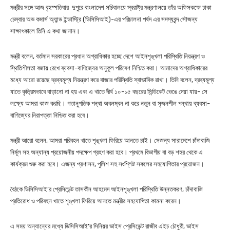
মন্ত্রীর সঙ্গে আজ বৃহস্পতিবার দুপুরে বাংলাদেশ সচিবালয়ে স্বরাষ্ট্র মন্ত্রণালয়ে তাঁর অফিসকক্ষে ঢাকা
চেম্বার অভ কমার্স অ্যান্ড ইন্ডাস্ট্রি (ডিসিসিআই)-এর পরিচালনা পর্ষদ এর সদস্যবৃন্দ সৌজন্য
সাক্ষাৎকালে তিনি এ কথা জানান।
মন্ত্রী বলেন, বর্তমান সরকারের প্রধান অগ্রাধিকার হচ্ছে দেশে আইনশৃঙ্খলা পরিস্থিতি নিয়ন্ত্রণ ও
স্থিতিশীলতা বজায় রেখে ব্যবসা-বাণিজ্যের অনুকূল পরিবেশ নিশ্চিত করা। আমাদের অগ্রাধিকারের
মধ্যে আরো রয়েছে দ্রব্যমূল্য নিয়ন্ত্রণ করে বাজার পরিস্থিতি স্বাভাবিক রাখা। তিনি বলেন, দ্রব্যমূল্য
যাতে কৃত্রিমভাবে বাড়ানো না হয় এবং এ খাতে দীর্ঘ ১০-১৫ বছরের সিন্ডিকেট ভেঙে দেয়া যায়- সে
লক্ষ্যে আমরা কাজ করছি। গতানুগতিক পন্থা অবলম্বন না করে নতুন বা সৃজনশীল পন্থায় ব্যবসা-
বাণিজ্যের নিরাপত্তা নিশ্চিত করা হবে।
মন্ত্রী আরো বলেন, আমরা পরিবহন খাতে শৃঙ্খলা ফিরিয়ে আনতে চাই। সেজন্য সারাদেশে চাঁদাবাজি
নির্মূল সহ অন্যান্য প্রয়োজনীয় পদক্ষেপ গ্রহণ করা হবে। প্রথমে বিভাগীয় বা বড় শহর থেকে এ
কার্যক্রম শুরু করা হবে। এজন্য প্রশাসন, পুলিশ সহ সংশ্লিষ্ট সকলের সহযোগিতার প্রয়োজন।
বৈঠকে ডিসিসিআই’র প্রেসিডেন্ট তাসকীন আহমেদ আইনশৃঙ্খলা পরিস্থিতি উন্নতকরণ, চাঁদাবাজি
প্রতিরোধ ও পরিবহন খাতে শৃঙ্খলা ফিরিয়ে আনতে মন্ত্রীর সহযোগিতা কামনা করেন।
এ সময় অন্যান্যের মধ্যে ডিসিসিআই’র সিনিয়র ভাইস প্রেসিডেন্ট রাজীব এইচ চৌধুরী, ভাইস