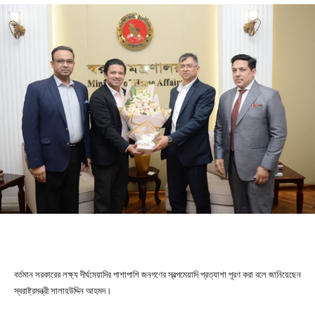
বর্তমান সরকারের লক্ষ্য দীর্ঘমেয়াদির পাশাপাশি জনগণের স্বল্পমেয়াদি প্রত্যাশা পূরণ করা বলে জানিয়েছেন
স্বরাষ্ট্রমন্ত্রী সালাহউদ্দিন আহমদ।