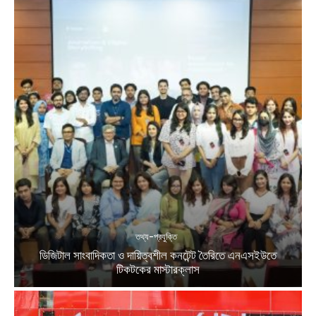
তথ্য-প্রযুক্তি
ডিজিটাল সাংবাদিকতা ও দায়িত্বশীল কনটেন্ট তৈরিতে এনএসইউতে
টিকটকের মাস্টারক্লাস