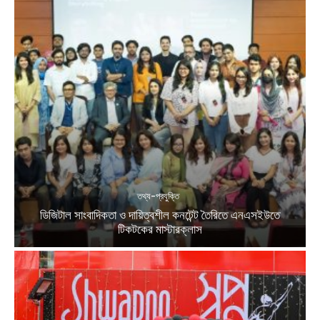
তথ্য-প্রযুক্তি
ডিজিটাল সাংবাদিকতা ও দায়িত্বশীল কনটেন্ট তৈরিতে এনএসইউতে
টিকটকের মাস্টারক্লাস