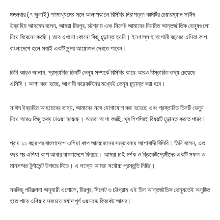
মঙ্গলবার (৭ জুলাই) গণমাধ্যমের সঙ্গে আলাপকালে বিসিবির নিরাপত্তা কমিটির চেয়ারম্যান সাঈদ
ইব্রাহিম আহমেদ বলেন, আমরা মিরপুর, চট্টগ্রাম এবং সিলেট আমাদের নিয়মিত আন্তর্জাতিক ভেন্যুগুলো
নিয়ে বিবেচনা করছি। তবে এখনো কোনো কিছু চূড়ান্ত হয়নি। ইনশাল্লাহ আগামী বছরের এশিয়া কাপ
বাংলাদেশে হলে সবাই একটি সুন্দর আয়োজন দেখতে পাবেন।
তিনি আরও জানান, প্রস্তাবিত তিনটি ভেন্যু সম্পর্কে বিসিবির কাছে আরও বিস্তারিত তথ্য চেয়েছে
এসিসি। আশা করা হচ্ছে, আগামী কয়েকদিনের মধ্যেই ভেন্যু চূড়ান্ত করা হবে।
সাঈদ ইব্রাহিম আহমেদের ভাষ্য, আমাদের সঙ্গে যোগাযোগ করা হয়েছে এবং প্রস্তাবিত তিনটি ভেন্যু
নিয়ে আরও কিছু তথ্য চাওয়া হয়েছে। আমরা আশা করছি, খুব শিগগিরই বিষয়টি চূড়ান্ত করতে পারব।
প্রায় ১১ বছর পর বাংলাদেশে এশিয়া কাপ আয়োজনের সম্ভাবনায় আশাবাদী বিসিবি। তিনি বলেন, এত
বছর পর এশিয়া কাপ আবার বাংলাদেশে ফিরছে। আমরা চাই দর্শক ও ক্রিকেটপ্রেমীদের একটি সফল ও
মানসম্মত টুর্নামেন্ট উপহার দিতে। এ লক্ষ্যে আমরা সর্বোচ্চ প্রস্তুতি নিচ্ছি।
সবকিছু পরিকল্পনা অনুযায়ী এগোলে, মিরপুর, সিলেট ও চট্টগ্রাম এই তিন আন্তর্জাতিক ভেন্যুতেই অনুষ্ঠিত
হতে পারে এশিয়ার সবচেয়ে মর্যাদাপূর্ণ ওয়ানডে ক্রিকেট আসর।