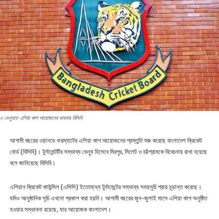
৩ ভেন্যুতে এশিয়া কাপ আয়োজনের ভাবনায় বিসিবি
আগামী বছরের ওয়ানডে ফরম্যাটের এশিয়া কাপ আয়োজনের প্রস্তুতি শুরু করেছে বাংলাদেশ ক্রিকেট
বোর্ড (বিসিবি)। টুর্নামেন্টটির সম্ভাব্য ভেন্যু হিসেবে মিরপুর, সিলেট ও চট্টগ্রামকে বিবেচনায় রাখা হয়েছে
বলে জানিয়েছে বিসিবি।
এশিয়ান ক্রিকেট কাউন্সিল (এসিসি) ইতোমধ্যে টুর্নামেন্টের সম্ভাব্য সময়সূচি প্রায় চূড়ান্ত করেছে।
যদিও আনুষ্ঠানিক সূচি এখনো প্রকাশ করা হয়নি। আগামী বছরের জুন-জুলাই মাসে এশিয়া কাপ অনুষ্ঠিত
হওয়ার সম্ভাবনা রয়েছে, যার আয়োজক বাংলাদেশ।