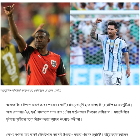
আর্জেন্টিনা-অস্ট্রিয়া ম্যাচ কখন, মোবাইলে দেখবেন যেভাবে
আলজেরিয়ার বিপক্ষে দারুণ জয়ের পর এবার অস্ট্রিয়ার মুখোমুখি হতে যাচ্ছে বিশ্বচ্যাম্পিয়ন আর্জেন্টিনা।
আজ সোমবার (২২ জুন) বাংলাদেশ সময় রাত ১১টায় মাঠে নামবে লিওনেল মেসির দল। ম্যাচটি ঘিরে
ফুটবলপ্রেমীদের মধ্যে বিরাজ করছে ব্যাপক উৎসাহ-উদ্দীপনা।
দেশের দর্শকরা ঘরে বসেই টেলিভিশনে সরাসরি উপভোগ করতে পারবেন ম্যাচটি। রাষ্ট্রায়ত্ত চ্যানেল