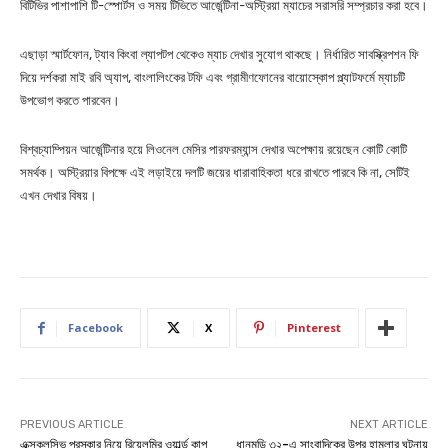
বিটিভির পাশাপাশি টি-স্পোর্টস ও সময় টিভিতে আর্জেন্টিনা-অস্ট্রিয়া ম্যাচের সরাসরি সম্প্রচার করা হবে।
এছাড়া স্মার্টফোন, ট্যাব কিংবা ল্যাপটপ থেকেও ম্যাচ দেখার সুযোগ থাকছে। নির্ধারিত সাবস্ক্রিপশন ফি
দিয়ে দর্শকরা মাই রবি অ্যাপ, বাংলালিংকের টফি এবং গ্রামীণফোনের বায়োস্কোপ প্ল্যাটফর্মে ম্যাচটি
উপভোগ করতে পারবেন।
বিশ্বচ্যাম্পিয়ন আর্জেন্টিনার হয়ে লিওনেল মেসির পারফরম্যান্স দেখার অপেক্ষায় রয়েছেন কোটি কোটি
সমর্থক। অস্ট্রিয়ার বিপক্ষে এই লড়াইয়ে দলটি জয়ের ধারাবাহিকতা ধরে রাখতে পারবে কি না, সেটিই
এখন দেখার বিষয়।
Facebook
X
Pinterest
PREVIOUS ARTICLE
NEXT ARTICLE
এক্সক্লুসিভ পুরস্কার নিয়ে রিয়েলমির ওয়ার্ল্ড কাপ
ধানমন্ডি ৩২-এ সাংবাদিকের উপর হামলার ঘটনায়