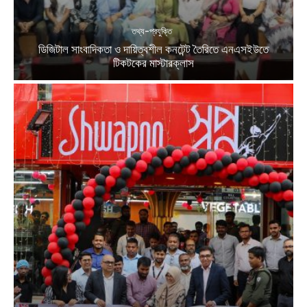
তথ্য-প্রযুক্তি
ডিজিটাল সাংবাদিকতা ও দায়িত্বশীল কনটেন্ট তৈরিতে এনএসইউতে
টিকটকের মাস্টারক্লাস