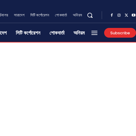
চিবালয়
সারাদেশ
সিটি কর্পোরেশন
শোকবার্তা
অনিয়ম
াদেশ
সিটি কর্পোরেশন
শোকবার্তা
অনিয়ম
Subscribe