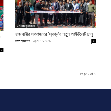
Uncategorized
রাজধানীর মগবাজারে ‘স্বপ্ন’র নতুন আউটলেট চালু
ন
বিশেষ প্রতিবেদক
-
April 12, 2026
0
0
Page 2 of 5