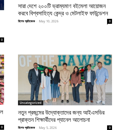
সারা দেশে ২০০টি ভ্রাম্যমাণ বইমেলা আয়োজন
করবে বিশ্বসাহিত্য কেন্দ্র ও মেটলাইফ ফাউন্ডেশন
বিশেষ প্রতিবেদক
-
May 10, 2026
0
0
Uncategorized
লে
নতুন প্রজন্মের উদ্যোক্তাদের জন্য আইএসডির
প্রাক্তন শিক্ষার্থীদের প্যানেল আলোচনা
0
বিশেষ প্রতিবেদক
-
May 5, 2026
0