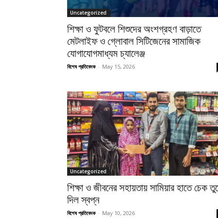
Uncategorized
শিক্ষা ও ফুটবলে শিশুদের অংশগ্রহণ বাড়াতে
মেটলাইফ ও গ্লোবাল সিটিজেনের সামাজিক
যোগাযোগমাধ্যম চ্যালেঞ্জ
বিশেষ প্রতিবেদক
-
May 15, 2026
Uncategorized
শিক্ষা ও জীবনের সহায়তায় সামিয়ার হাতে চেক তু
দিল স্বপ্ন
বিশেষ প্রতিবেদক
-
May 10, 2026