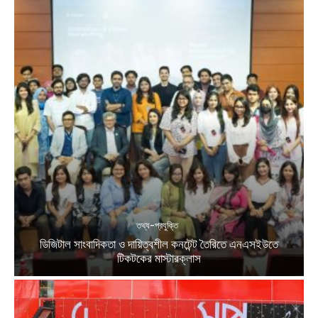
তথ্য-প্রযুক্তি
ডিজিটাল সাংবাদিকতা ও দায়িত্বশীল কনটেন্ট তৈরিতে এনএসইউতে
টিকটকের মাস্টারক্লাস