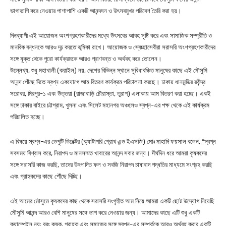
ভাগাভাগি করে নেওয়ার পাশাপাশি একটি আনন্দঘন ও উৎসবমুখর পরিবেশ তৈরি করা হয়।
দিনব্যাপী এই আয়োজন অংশগ্রহণকারীদের মধ্যে উৎসবের আবহ সৃষ্টি করে এবং সামাজিক সম্প্রীতি ও
মানবিক বন্ধনকে আরও দৃঢ় করতে ভূমিকা রাখে। আয়োজক ও স্বেচ্ছাসেবীরা সরাসরি অংশগ্রহণকারীদের
সঙ্গে যুক্ত থেকে পুরো কার্যক্রমকে আরও প্রাণবন্ত ও অর্থবহ করে তোলেন।
উল্লেখ্য, শুধু মহাখালী (করাইল) নয়, দেশের বিভিন্ন স্থানে সুবিধাবঞ্চিত মানুষের কাছে এই মৌসুমি
আনন্দ পৌঁছে দিতে স্বপ্ন একযোগে আম বিতরণ কার্যক্রম পরিচালনা করছে। ঢাকায় ধানমন্ডির রবীন্দ্র
সরোবর, মিরপুর-১ এবং উত্তরা (রাজাবাড়ি চৌরাস্তা, তুরাগ) এলাকায় আম বিতরণ করা হচ্ছে। একই
সঙ্গে ঢাকার বাইরে চট্টগ্রাম, খুলনা এবং সিলেট মহানগর অঞ্চলেও স্বপ্ন-এর পক্ষ থেকে এই কার্যক্রম
পরিচালিত হচ্ছে।
এ বিষয়ে স্বপ্ন-এর ডেপুটি ডিরেক্টর (ক্যাটাগরি গ্রোথ এন্ড ইএসজি) মোঃ মাহাদি ফয়সাল বলেন, “স্বপ্ন
সবসময় বিশ্বাস করে, নিরাপদ ও মানসম্মত খাবারের আনন্দ সবার জন্য। দীর্ঘদিন ধরে আমরা কৃষকদের
সঙ্গে সরাসরি কাজ করছি, তাদের উৎপাদিত ফল ও সবজি নিরাপদ চাষাবাদ পদ্ধতির মাধ্যমে সংগ্রহ করছি
এবং গ্রাহকদের কাছে পৌঁছে দিচ্ছি।
এই আমের মৌসুমে কৃষকদের কাছ থেকে সরাসরি সংগৃহীত আম নিয়ে আমরা একটি ছোট উদ্যোগ নিয়েছি
মৌসুমি আনন্দ আরও বেশি মানুষের সঙ্গে ভাগ করে নেওয়ার জন্য। আমাদের কাছে এটি শুধু একটি
ক্যাম্পেইন নয়; বরং কৃষক, গ্রাহক এবং সমাজের সঙ্গে স্বপ্ন-এর সম্পর্ককে আরও অর্থবহ করার একটি