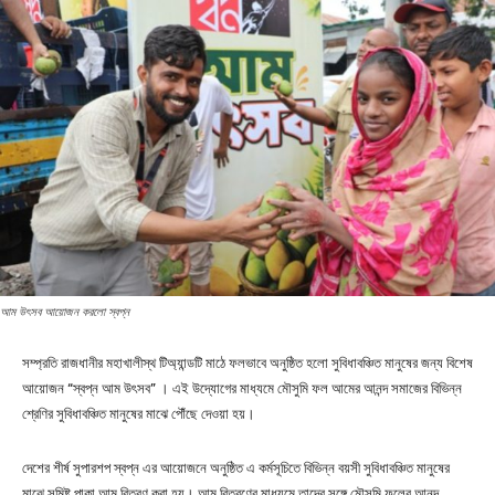
আম উৎসব আয়োজন করলো স্বপ্ন
সম্প্রতি রাজধানীর মহাখালীস্থ টিঅ্যান্ডটি মাঠে ফলভাবে অনুষ্ঠিত হলো সুবিধাবঞ্চিত মানুষের জন্য বিশেষ
আয়োজন “স্বপ্ন আম উৎসব” । এই উদ্যোগের মাধ্যমে মৌসুমি ফল আমের আনন্দ সমাজের বিভিন্ন
শ্রেণির সুবিধাবঞ্চিত মানুষের মাঝে পৌঁছে দেওয়া হয়।
দেশের শীর্ষ সুপারশপ স্বপ্ন এর আয়োজনে অনুষ্ঠিত এ কর্মসূচিতে বিভিন্ন বয়সী সুবিধাবঞ্চিত মানুষের
মাঝে সুমিষ্ট পাকা আম বিতরণ করা হয়। আম বিতরণের মাধ্যমে তাদের সঙ্গে মৌসুমি ফলের আনন্দ