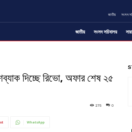
জাতীয়
সংসদ স
জাতীয়
সংসদ সচিবালয়
সার
S
যাশব্যাক দিচ্ছে রিভো, অফার শেষ ২৫
275
0
st
WhatsApp