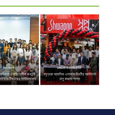
তথ্য-প্রযুক্তি
UNCATEGORIZED
াদিকতা ও দায়িত্বশীল কনটেন্ট
বসুন্ধরা আবাসিক এলাকায় দ্বিতীয় আউটলেট
ইউতে টিকটকের মাস্টারক্লাস
চালু করলো স্বপ্ন